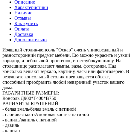
Описание
Характеристики
Наличие
Отзывы
Как купить
Оплата
Доставка
Дополнительно
Изящный столик-консоль "Оскар" очень универсальный и
разносторонний предмет мебели. Ею можно украсить и узкий
коридор, и небольшой простенок, и неглубокую нишу. На
столешнице располагают лампы, вазы, фоторамки. Над
консолью вешают зеркало, картину, часы или фотогалерею. В
результате консольный столик превращается объект,
способный преобразить любой невзрачный участок вашего
дома.
ГАБАРИТНЫЕ РАЗМЕРЫ:
Консоль Д900*Г400*В750
ВАРИАНТЫ КРАШЕНИЙ:
- белая эмаль/белая эмаль с патиной
- слоновая кость/слоновая кость с патиной
- ваниль/ваниль с патиной
- давиль
- каштан