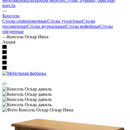
мебель
Кровати
Наборы мебели
Стулья, пуфики, офисные
кресла
—
Консоли
Столы сервировочные
Столы туалетные
Столы
письменные
Столы журнальные
Столы кофейные
Столы
обеденные
—
Консоль Оскар Ивна
Акция