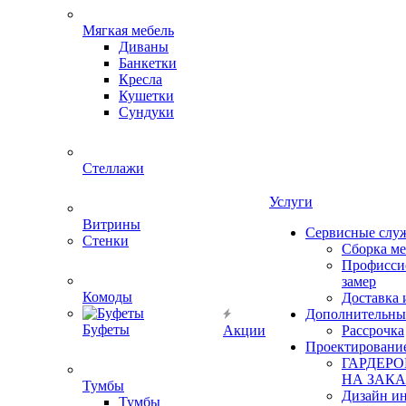
Мягкая мебель
Диваны
Банкетки
Кресла
Кушетки
Сундуки
Стеллажи
Услуги
Витрины
Сервисные слу
Стенки
Сборка м
Профисси
замер
Комоды
Доставка 
Дополнительны
Буфеты
Акции
Рассрочка
Проектировани
ГАРДЕР
НА ЗАКА
Тумбы
Дизайн ин
Тумбы