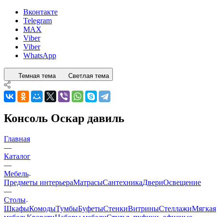
Вконтакте
Telegram
MAX
Viber
Viber
WhatsApp
Темная тема
Светлая тема
Консоль Оскар давиль
Главная
—
Каталог
—
Мебель
Предметы интерьера
Матрасы
Сантехника
Двери
Освещение
—
Столы
Шкафы
Комоды
Тумбы
Буфеты
Стенки
Витрины
Стеллажи
Мягкая