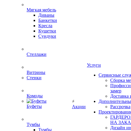
Мягкая мебель
Диваны
Банкетки
Кресла
Кушетки
Сундуки
Стеллажи
Услуги
Витрины
Сервисные слу
Стенки
Сборка м
Профисси
замер
Комоды
Доставка 
Дополнительны
Буфеты
Акции
Рассрочка
Проектировани
ГАРДЕР
НА ЗАКА
Тумбы
Дизайн ин
Тумбы