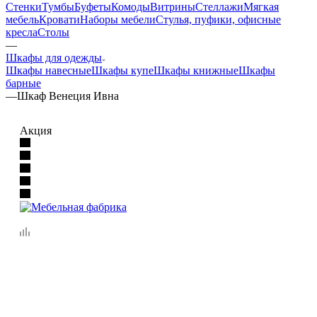
Стенки
Тумбы
Буфеты
Комоды
Витрины
Стеллажи
Мягкая
мебель
Кровати
Наборы мебели
Стулья, пуфики, офисные
кресла
Столы
—
Шкафы для одежды
Шкафы навесные
Шкафы купе
Шкафы книжные
Шкафы
барные
—
Шкаф Венеция Ивна
Акция