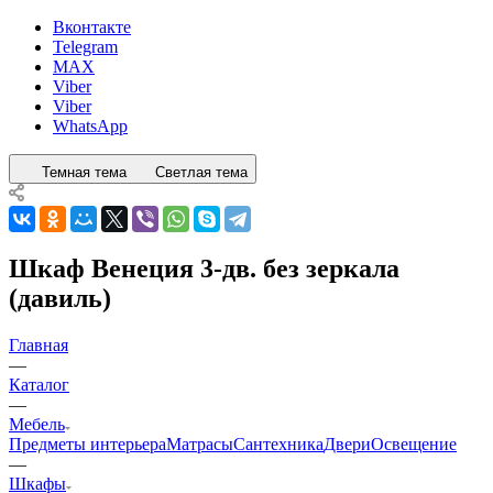
Вконтакте
Telegram
MAX
Viber
Viber
WhatsApp
Темная тема
Светлая тема
Шкаф Венеция 3-дв. без зеркала
(давиль)
Главная
—
Каталог
—
Мебель
Предметы интерьера
Матрасы
Сантехника
Двери
Освещение
—
Шкафы