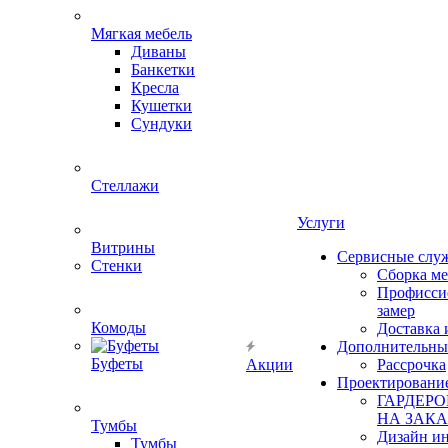
Мягкая мебель
Диваны
Банкетки
Кресла
Кушетки
Сундуки
Стеллажи
Услуги
Витрины
Сервисные слу
Стенки
Сборка м
Профисси
замер
Комоды
Доставка 
Дополнительны
Буфеты
Акции
Рассрочка
Проектировани
ГАРДЕР
НА ЗАКА
Тумбы
Дизайн ин
Тумбы