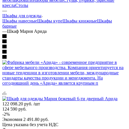
мебель
Кровати
Наборы мебели
Стулья, пуфики, офисные
кресла
Столы
—
Шкафы для одежды
Шкафы навесные
Шкафы купе
Шкафы книжные
Шкафы
барные
—
Шкаф Мария Арида
122 098.20
руб.
/шт
124 590
руб.
-
2
%
Экономия
2 491.80
руб.
Цена указана без учета НДС