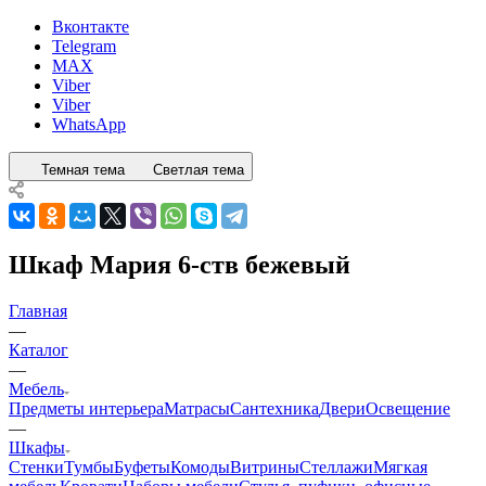
Вконтакте
Telegram
MAX
Viber
Viber
WhatsApp
Темная тема
Светлая тема
Шкаф Мария 6-ств бежевый
Главная
—
Каталог
—
Мебель
Предметы интерьера
Матрасы
Сантехника
Двери
Освещение
—
Шкафы
Стенки
Тумбы
Буфеты
Комоды
Витрины
Стеллажи
Мягкая