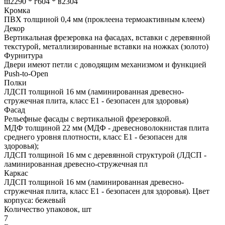
ш2290 * г604 * в2304
Кромка
ПВХ толщиной 0,4 мм (проклеена термоактивным клеем)
Декор
Вертикальная фрезеровка на фасадах, вставки с деревянной
текстурой, металлизированные вставки на ножках (золото)
Фурнитура
Двери имеют петли с доводящим механизмом и функцией
Push-to-Open
Полки
ЛДСП толщиной 16 мм (ламинированная древесно-
стружечная плита, класс E1 - безопасен для здоровья)
Фасад
Рельефные фасады с вертикальной фрезеровкой.
МДФ толщиной 22 мм (МДФ - древесноволокнистая плита
среднего уровня плотности, класс E1 - безопасен для
здоровья);
ЛДСП толщиной 16 мм с деревянной структурой (ЛДСП -
ламинированная древесно-стружечная пл
Каркас
ЛДСП толщиной 16 мм (ламинированная древесно-
стружечная плита, класс E1 - безопасен для здоровья). Цвет
корпуса: бежевый
Количество упаковок, шт
7