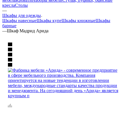
мебель
Кровати
Наборы мебели
Стулья, пуфики, офисные
кресла
Столы
—
Шкафы для одежды
Шкафы навесные
Шкафы купе
Шкафы книжные
Шкафы
барные
—
Шкаф Мадрид Арида