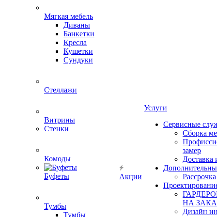
Мягкая мебель
Диваны
Банкетки
Кресла
Кушетки
Сундуки
Стеллажи
Услуги
Витрины
Сервисные слу
Стенки
Сборка м
Профисси
замер
Комоды
Доставка 
Дополнительны
Буфеты
Акции
Рассрочка
Проектировани
ГАРДЕР
НА ЗАКА
Тумбы
Дизайн ин
Тумбы