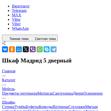
Вконтакте
Telegram
MAX
Viber
Viber
WhatsApp
Темная тема
Светлая тема
Шкаф Мадрид 5 дверный
Главная
—
Каталог
—
Мебель
Предметы интерьера
Матрасы
Сантехника
Двери
Освещение
—
Шкафы
Стенки
Тумбы
Буфеты
Комоды
Витрины
Стеллажи
Мягкая