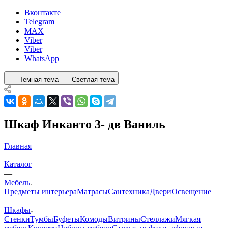
Вконтакте
Telegram
MAX
Viber
Viber
WhatsApp
Темная тема
Светлая тема
Шкаф Инканто 3- дв Ваниль
Главная
—
Каталог
—
Мебель
Предметы интерьера
Матрасы
Сантехника
Двери
Освещение
—
Шкафы
Стенки
Тумбы
Буфеты
Комоды
Витрины
Стеллажи
Мягкая