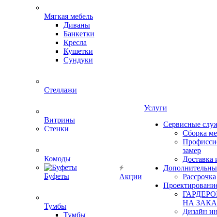
Мягкая мебель
Диваны
Банкетки
Кресла
Кушетки
Сундуки
Стеллажи
Услуги
Витрины
Сервисные слу
Стенки
Сборка м
Профисси
замер
Комоды
Доставка 
Дополнительны
Буфеты
Акции
Рассрочка
Проектировани
ГАРДЕР
НА ЗАКА
Тумбы
Дизайн ин
Тумбы