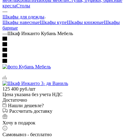
мебель
Кровати
Наборы мебели
Стулья, пуфики, офисные
кресла
Столы
—
Шкафы для одежды
Шкафы навесные
Шкафы купе
Шкафы книжные
Шкафы
барные
—
Шкаф Инканто Кубань Мебель
125 400
руб.
/шт
Цена указана без учета НДС
Достаточно
Нашли дешевле?
Рассчитать доставку
Хочу в подарок
Самовывоз - бесплатно