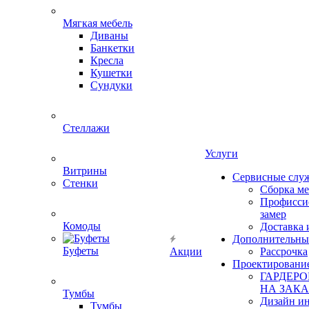
Мягкая мебель
Диваны
Банкетки
Кресла
Кушетки
Сундуки
Стеллажи
Услуги
Витрины
Сервисные слу
Стенки
Сборка м
Профисси
замер
Комоды
Доставка 
Дополнительны
Буфеты
Акции
Рассрочка
Проектировани
ГАРДЕР
НА ЗАКА
Тумбы
Дизайн ин
Тумбы