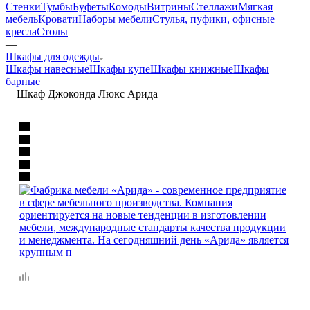
Стенки
Тумбы
Буфеты
Комоды
Витрины
Стеллажи
Мягкая
мебель
Кровати
Наборы мебели
Стулья, пуфики, офисные
кресла
Столы
—
Шкафы для одежды
Шкафы навесные
Шкафы купе
Шкафы книжные
Шкафы
барные
—
Шкаф Джоконда Люкс Арида