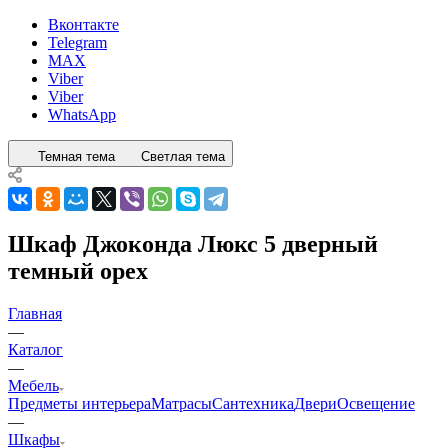
Вконтакте
Telegram
MAX
Viber
Viber
WhatsApp
Темная тема
Светлая тема
Шкаф Джоконда Люкс 5 дверный
темный орех
Главная
—
Каталог
—
Мебель
Предметы интерьера
Матрасы
Сантехника
Двери
Освещение
—
Шкафы