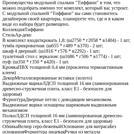
Преимущества модульной спальни "Тиффани" в том, что
можно подобрать именно тот комплект, который вас устроит.
С модульной спальней "Тиффани" вы сами становитесь
дизайнером своей квартиры, планируете что, где и в каком
виде из набора будет размещено.
КоллекцияТиффани
СтильАр-деко
В комплект входиткровать 1,8: (ш2750 * г2058 * в1404) - 1 шт;
тумба прикроватная: (ш655 * г489 * в370) - 2 шт;
шкаф 4 дверный: (ш1816 * г576 * в2292) - 1 шт;
туалетный стол с зеркалом: (ш1686 * г506 * в1774) - 1 шт;
пуф: (ш350 * г350 * в420) - 1 шт.
КромкаПВХ толщиной 0,4 мм (проклеена термоактивным
клеем)
ДекорМеталлизированные вставки (золото)
Выдвижные ящикиЛДСП толщиной 16 мм (ламинированная
древесно-стружечная плита, класс E1 - безопасен для
здоровья)
ФурнитураДверные петли с доводящим механизмом.
Выдвижные ящики оснащены шариковым выдвижным
механизмом
ПолкиЛДСП толщиной 16 мм (ламинированная древесно-
стружечная плита, класс E1 - безопасен для здоровья)
ОбивкаВелюр серо-бежевыйОснование для матрасаБез
основанияФурнитура лицеваяРучки из металла