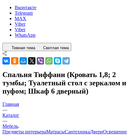
Вконтакте
Telegram
MAX
Viber
Viber
WhatsApp
Темная тема
Светлая тема
Спальня Тиффани (Кровать 1,8; 2
тумбы; Туалетный стол с зеркалом и
пуфом; Шкаф 6 дверный)
Главная
—
Каталог
—
Мебель
Предметы интерьера
Матрасы
Сантехника
Двери
Освещение