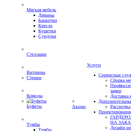
Мягкая мебель
Диваны
Банкетки
Кресла
Кушетки
Сундуки
Стеллажи
Услуги
Витрины
Сервисные слу
Стенки
Сборка м
Профисси
замер
Комоды
Доставка 
Дополнительны
Буфеты
Акции
Рассрочка
Проектировани
ГАРДЕР
НА ЗАКА
Тумбы
Дизайн ин
Тумбы