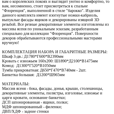
вам о королевских покоях и выглядит уютно и комфортно, то
вам, несомненно, стоит присмотреться к спальне
"Флоренция", выполненной в стиле "барокко". Изделия
данного комплекта имеют изогнутые ножки-кабриоль,
выпуклые фасады ящиков и декорированы изящной 3D
резьбой. Все резные декоративные элементы изготовлены из
массива ясеня по уникальным эскизам, разработанным
специально для коллекции "Флоренция". Поверхности
декоров обрабатываются профессиональными мастерами
вручную!
КОМПЛЕКТАЦИЯ НАБОРА И ГАБАРИТНЫЕ РАЗМЕРЫ:
Шкаф 3-дв.: Д1780*Г600*В2390мм
Кровать с изножьем 160х200: Ш1890*Д2100*В1475мм
Комод: Д1300*Г520*В1050мм
Тумба прикроватная: Д650*Г470*В740мм - 2шт.
Банкетка большая: Д1200*Ш965мм
МАТЕРИАЛЫ:
Массив ясеня - бока, фасады, донья, крыши, столешницы,
декоративные элементы, пилястры, изголовье, изножье и
царги кровати, основание банкетки;
ДСП шпонированная - ящики, полки;
МДФ шпонированный - филенки;
ДВП/ХДФ - задние стенки