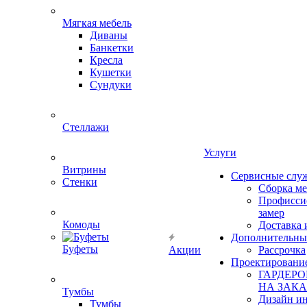
Мягкая мебель
Диваны
Банкетки
Кресла
Кушетки
Сундуки
Стеллажи
Услуги
Витрины
Сервисные слу
Стенки
Сборка м
Профисси
замер
Комоды
Доставка 
Дополнительны
Буфеты
Акции
Рассрочка
Проектировани
ГАРДЕР
НА ЗАКА
Тумбы
Дизайн ин
Тумбы