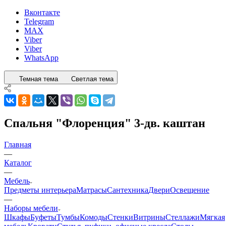
Вконтакте
Telegram
MAX
Viber
Viber
WhatsApp
Темная тема
Светлая тема
Спальня "Флоренция" 3-дв. каштан
Главная
—
Каталог
—
Мебель
Предметы интерьера
Матрасы
Сантехника
Двери
Освещение
—
Наборы мебели
Шкафы
Буфеты
Тумбы
Комоды
Стенки
Витрины
Стеллажи
Мягкая