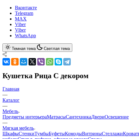
Вконтакте
Telegram
MAX
Viber
Viber
WhatsApp
Темная тема
Светлая тема
Кушетка Рица С декором
Главная
—
Каталог
—
Мебель
Предметы интерьера
Матрасы
Сантехника
Двери
Освещение
—
Мягкая мебель
Шкафы
Стенки
Тумбы
Буфеты
Комоды
Витрины
Стеллажи
Кроват