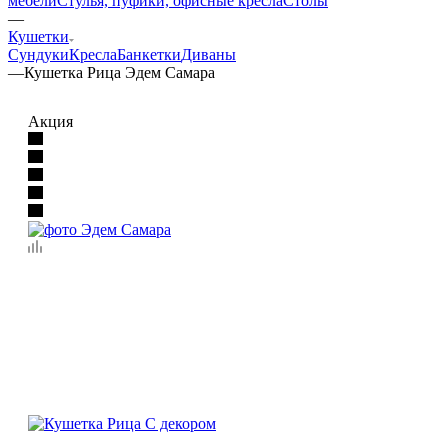
мебели
Стулья, пуфики, офисные кресла
Столы
—
Кушетки
Сундуки
Кресла
Банкетки
Диваны
—
Кушетка Рица Эдем Самара
Акция