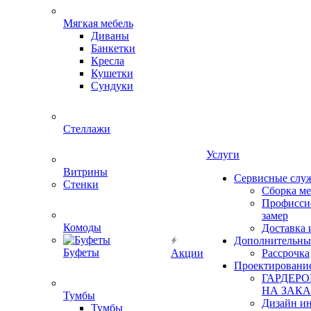
Мягкая мебель
Диваны
Банкетки
Кресла
Кушетки
Сундуки
Стеллажи
Услуги
Витрины
Сервисные слу
Стенки
Сборка м
Профисси
замер
Комоды
Доставка 
Дополнительны
Буфеты
Акции
Рассрочка
Проектировани
ГАРДЕР
НА ЗАКА
Тумбы
Дизайн ин
Тумбы