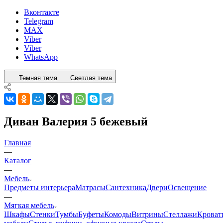
Вконтакте
Telegram
MAX
Viber
Viber
WhatsApp
Темная тема
Светлая тема
Диван Валерия 5 бежевый
Главная
—
Каталог
—
Мебель
Предметы интерьера
Матрасы
Сантехника
Двери
Освещение
—
Мягкая мебель
Шкафы
Стенки
Тумбы
Буфеты
Комоды
Витрины
Стеллажи
Кроват