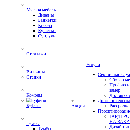
Мягкая мебель
Диваны
Банкетки
Кресла
Кушетки
Сундуки
Стеллажи
Услуги
Витрины
Сервисные слу
Стенки
Сборка м
Профисси
замер
Комоды
Доставка 
Дополнительны
Буфеты
Акции
Рассрочка
Проектировани
ГАРДЕР
НА ЗАКА
Тумбы
Дизайн ин
Тумбы