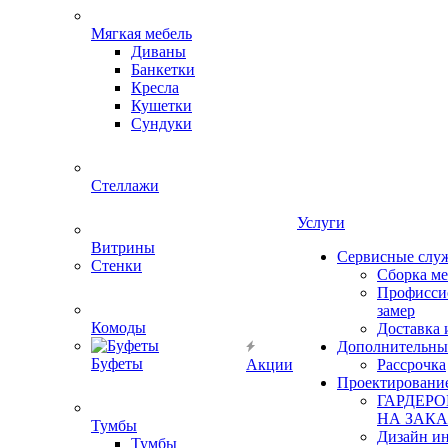
Мягкая мебель
Диваны
Банкетки
Кресла
Кушетки
Сундуки
Стеллажи
Услуги
Витрины
Сервисные слу
Стенки
Сборка м
Профисси
замер
Комоды
Доставка 
Дополнительны
Буфеты
Акции
Рассрочка
Проектировани
ГАРДЕР
НА ЗАКА
Тумбы
Дизайн ин
Тумбы