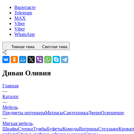
Вконтакте
Telegram
MAX
Viber
Viber
WhatsApp
Темная тема
Светлая тема
Диван Оливия
Главная
—
Каталог
—
Мебель
Предметы интерьера
Матрасы
Сантехника
Двери
Освещение
—
Мягкая мебель
Шкафы
Стенки
Тумбы
Буфеты
Комоды
Витрины
Стеллажи
Кроват