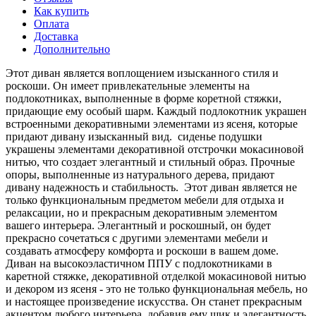
Как купить
Оплата
Доставка
Дополнительно
Этот диван является воплощением изысканного стиля и
роскоши. Он имеет привлекательные элементы на
подлокотниках, выполненные в форме коретной стяжки,
придающие ему особый шарм. Каждый подлокотник украшен
встроенными декоративными элементами из ясеня, которые
придают дивану изысканный вид. сиденье подушки
украшены элементами декоративной отстрочки мокасиновой
нитью, что создает элегантный и стильный образ. Прочные
опоры, выполненные из натурального дерева, придают
дивану надежность и стабильность. Этот диван является не
только функциональным предметом мебели для отдыха и
релаксации, но и прекрасным декоративным элементом
вашего интерьера. Элегантный и роскошный, он будет
прекрасно сочетаться с другими элементами мебели и
создавать атмосферу комфорта и роскоши в вашем доме.
Диван на высокоэластичном ППУ с подлокотниками в
каретной стяжке, декоративной отделкой мокасиновой нитью
и декором из ясеня - это не только функциональная мебель, но
и настоящее произведение искусства. Он станет прекрасным
акцентом любого интерьера, добавив ему шик и элегантность.