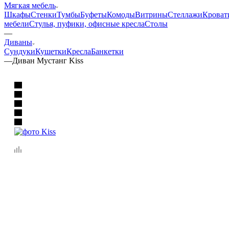
Мягкая мебель
Шкафы
Стенки
Тумбы
Буфеты
Комоды
Витрины
Стеллажи
Кроват
мебели
Стулья, пуфики, офисные кресла
Столы
—
Диваны
Сундуки
Кушетки
Кресла
Банкетки
—
Диван Мустанг Kiss