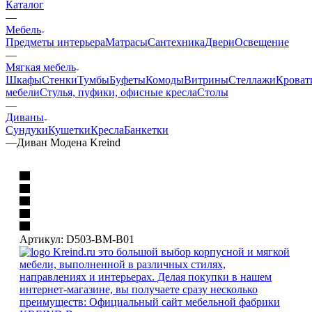
Каталог
—
Мебель
Предметы интерьера
Матрасы
Сантехника
Двери
Освещение
—
Мягкая мебель
Шкафы
Стенки
Тумбы
Буфеты
Комоды
Витрины
Стеллажи
Кроват
мебели
Стулья, пуфики, офисные кресла
Столы
—
Диваны
Сундуки
Кушетки
Кресла
Банкетки
—
Диван Модена Kreind
Артикул:
D503-BM-B01