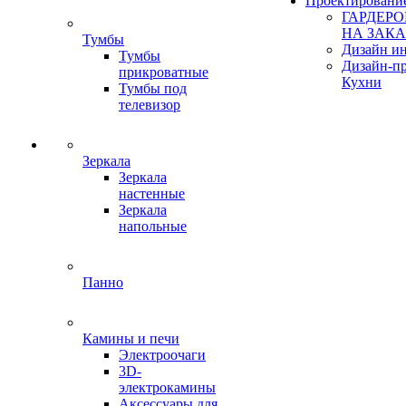
Проектировани
ГАРДЕР
НА ЗАКА
Тумбы
Дизайн ин
Тумбы
Дизайн-п
прикроватные
Кухни
Тумбы под
телевизор
Зеркала
Зеркала
настенные
Зеркала
напольные
Панно
Камины и печи
Электроочаги
3D-
электрокамины
Аксессуары для