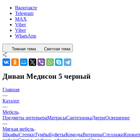
Вконтакте
Telegram
MAX
Viber
Viber
WhatsApp
Темная тема
Светлая тема
Диван Медисон 5 черный
Главная
—
Каталог
—
Мебель
Предметы интерьера
Матрасы
Сантехника
Двери
Освещение
—
Мягкая мебель
Шкафы
Стенки
Тумбы
Буфеты
Комоды
Витрины
Стеллажи
Кроват