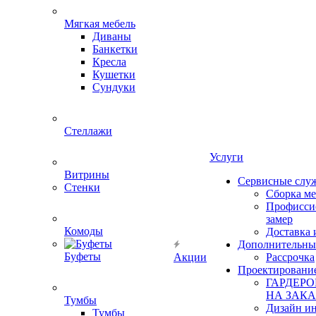
Мягкая мебель
Диваны
Банкетки
Кресла
Кушетки
Сундуки
Стеллажи
Услуги
Витрины
Сервисные слу
Стенки
Сборка м
Профисси
замер
Комоды
Доставка 
Дополнительны
Буфеты
Акции
Рассрочка
Проектировани
ГАРДЕР
НА ЗАКА
Тумбы
Дизайн ин
Тумбы