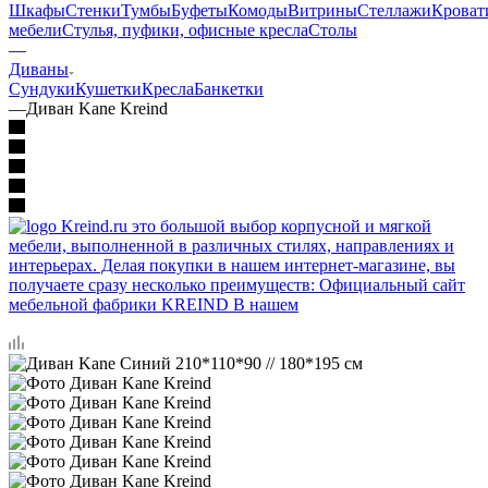
Шкафы
Стенки
Тумбы
Буфеты
Комоды
Витрины
Стеллажи
Кроват
мебели
Стулья, пуфики, офисные кресла
Столы
—
Диваны
Сундуки
Кушетки
Кресла
Банкетки
—
Диван Kane Kreind