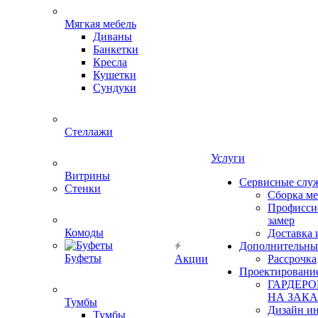
Мягкая мебель
Диваны
Банкетки
Кресла
Кушетки
Сундуки
Стеллажи
Услуги
Витрины
Сервисные слу
Стенки
Сборка м
Профисси
замер
Комоды
Доставка 
Дополнительны
Буфеты
Акции
Рассрочка
Проектировани
ГАРДЕР
НА ЗАКА
Тумбы
Дизайн ин
Тумбы