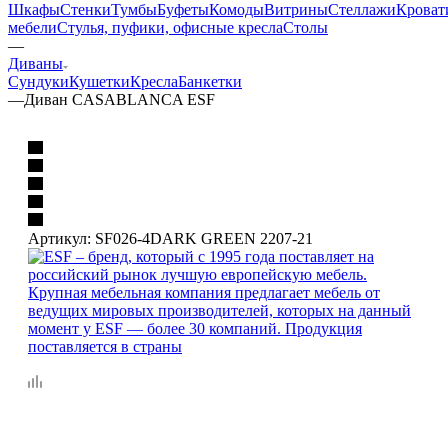
Шкафы
Стенки
Тумбы
Буфеты
Комоды
Витрины
Стеллажи
Кроват
мебели
Стулья, пуфики, офисные кресла
Столы
—
Диваны
Сундуки
Кушетки
Кресла
Банкетки
—
Диван CASABLANCA ESF
Артикул:
SF026-4DARK GREEN 2207-21