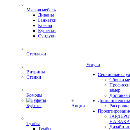
Мягкая мебель
Диваны
Банкетки
Кресла
Кушетки
Сундуки
Стеллажи
Услуги
Витрины
Сервисные слу
Стенки
Сборка м
Профисси
замер
Комоды
Доставка 
Дополнительны
Буфеты
Акции
Рассрочка
Проектировани
ГАРДЕР
НА ЗАКА
Тумбы
Дизайн ин
Тумбы