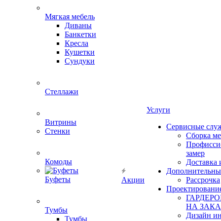
Мягкая мебель
Диваны
Банкетки
Кресла
Кушетки
Сундуки
Стеллажи
Услуги
Витрины
Сервисные слу
Стенки
Сборка м
Профисси
замер
Комоды
Доставка 
Дополнительны
Буфеты
Акции
Рассрочка
Проектировани
ГАРДЕР
НА ЗАКА
Тумбы
Дизайн ин
Тумбы