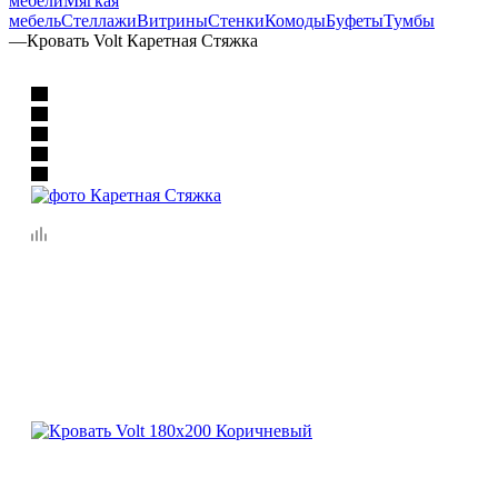
мебели
Мягкая
мебель
Стеллажи
Витрины
Стенки
Комоды
Буфеты
Тумбы
—
Кровать Volt Каретная Стяжка