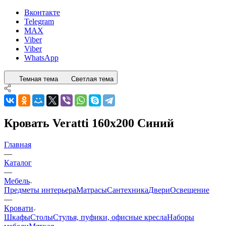
Вконтакте
Telegram
MAX
Viber
Viber
WhatsApp
Темная тема
Светлая тема
Кровать Veratti 160x200 Синий
Главная
—
Каталог
—
Мебель
Предметы интерьера
Матрасы
Сантехника
Двери
Освещение
—
Кровати
Шкафы
Столы
Стулья, пуфики, офисные кресла
Наборы