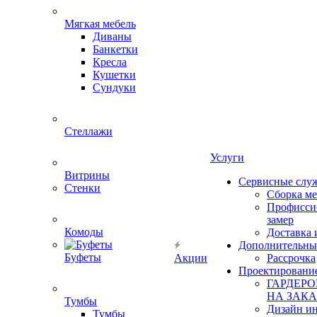
Мягкая мебель
Диваны
Банкетки
Кресла
Кушетки
Сундуки
Стеллажи
Услуги
Витрины
Сервисные слу
Стенки
Сборка м
Профисси
замер
Комоды
Доставка 
Дополнительны
Буфеты
Акции
Рассрочка
Проектировани
ГАРДЕР
НА ЗАКА
Тумбы
Дизайн ин
Тумбы