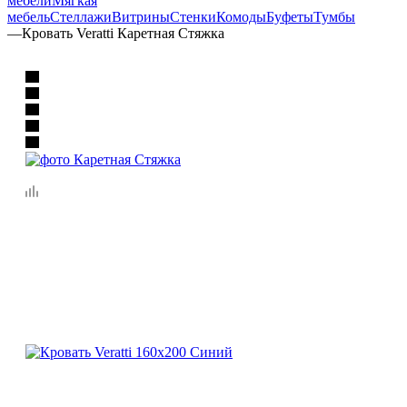
мебели
Мягкая
мебель
Стеллажи
Витрины
Стенки
Комоды
Буфеты
Тумбы
—
Кровать Veratti Каретная Стяжка