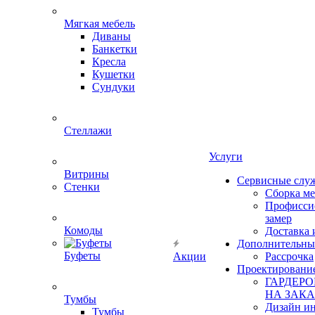
Мягкая мебель
Диваны
Банкетки
Кресла
Кушетки
Сундуки
Стеллажи
Услуги
Витрины
Сервисные слу
Стенки
Сборка м
Профисси
замер
Комоды
Доставка 
Дополнительны
Буфеты
Акции
Рассрочка
Проектировани
ГАРДЕР
НА ЗАКА
Тумбы
Дизайн ин
Тумбы