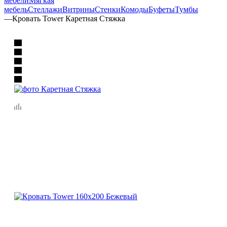
мебели
Мягкая
мебель
Стеллажи
Витрины
Стенки
Комоды
Буфеты
Тумбы
—
Кровать Tower Каретная Стяжка