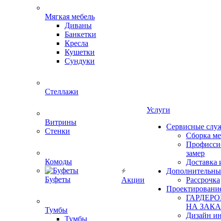
Мягкая мебель
Диваны
Банкетки
Кресла
Кушетки
Сундуки
Стеллажи
Услуги
Витрины
Сервисные слу
Стенки
Сборка м
Профисси
замер
Комоды
Доставка 
Дополнительны
Буфеты
Акции
Рассрочка
Проектировани
ГАРДЕР
НА ЗАКА
Тумбы
Дизайн ин
Тумбы