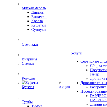
Мягкая мебель
Диваны
Банкетки
Кресла
Кушетки
Сундуки
Стеллажи
Услуги
Витрины
Сервисные слу
Стенки
Сборка м
Профисси
замер
Комоды
Доставка 
Дополнительны
Буфеты
Акции
Рассрочка
Проектировани
ГАРДЕР
НА ЗАКА
Тумбы
Дизайн ин
Тумбы