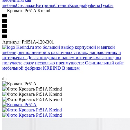
мебели
Мягкая
мебель
Стеллажи
Витрины
Стенки
Комоды
Буфеты
Тумбы
—
Кровать Pr51A Kreind
Артикул:
Pr051A-120-B01