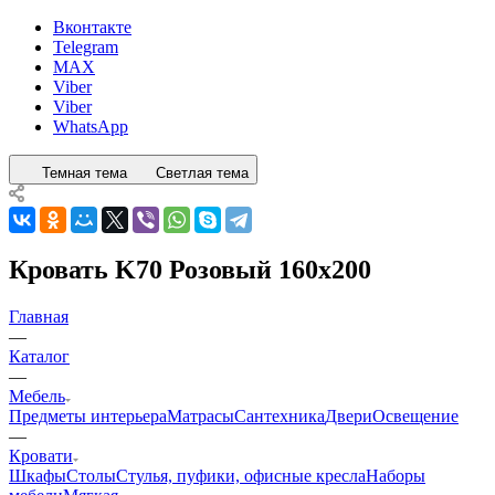
Вконтакте
Telegram
MAX
Viber
Viber
WhatsApp
Темная тема
Светлая тема
Кровать K70 Розовый 160x200
Главная
—
Каталог
—
Мебель
Предметы интерьера
Матрасы
Сантехника
Двери
Освещение
—
Кровати
Шкафы
Столы
Стулья, пуфики, офисные кресла
Наборы