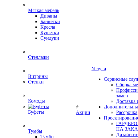
Мягкая мебель
Диваны
Банкетки
Кресла
Кушетки
Сундуки
Стеллажи
Услуги
Витрины
Сервисные слу
Стенки
Сборка м
Профисси
замер
Комоды
Доставка 
Дополнительны
Буфеты
Акции
Рассрочка
Проектировани
ГАРДЕР
НА ЗАКА
Тумбы
Дизайн ин
Тумбы