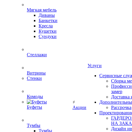
Мягкая мебель
Диваны
Банкетки
Кресла
Кушетки
Сундуки
Стеллажи
Услуги
Витрины
Сервисные слу
Стенки
Сборка м
Профисси
замер
Комоды
Доставка 
Дополнительны
Буфеты
Акции
Рассрочка
Проектировани
ГАРДЕР
НА ЗАКА
Тумбы
Дизайн ин
Тумбы