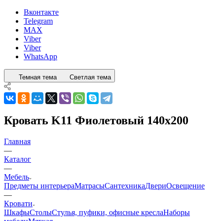
Вконтакте
Telegram
MAX
Viber
Viber
WhatsApp
Темная тема
Светлая тема
Кровать K11 Фиолетовый 140x200
Главная
—
Каталог
—
Мебель
Предметы интерьера
Матрасы
Сантехника
Двери
Освещение
—
Кровати
Шкафы
Столы
Стулья, пуфики, офисные кресла
Наборы