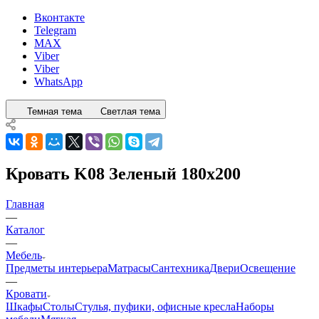
Вконтакте
Telegram
MAX
Viber
Viber
WhatsApp
Темная тема
Светлая тема
Кровать K08 Зеленый 180x200
Главная
—
Каталог
—
Мебель
Предметы интерьера
Матрасы
Сантехника
Двери
Освещение
—
Кровати
Шкафы
Столы
Стулья, пуфики, офисные кресла
Наборы