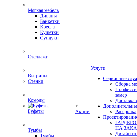
Мягкая мебель
Диваны
Банкетки
Кресла
Кушетки
Сундуки
Стеллажи
Услуги
Витрины
Сервисные слу
Стенки
Сборка м
Профисси
замер
Комоды
Доставка 
Дополнительны
Буфеты
Акции
Рассрочка
Проектировани
ГАРДЕР
НА ЗАКА
Тумбы
Дизайн ин
Тумбы