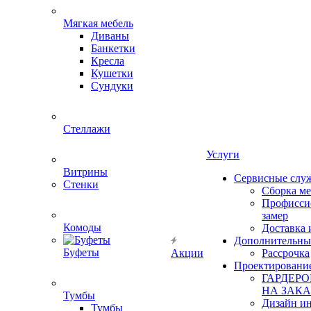
Мягкая мебель
Диваны
Банкетки
Кресла
Кушетки
Сундуки
Стеллажи
Услуги
Витрины
Сервисные слу
Стенки
Сборка м
Профисси
замер
Комоды
Доставка 
Дополнительны
Буфеты
Акции
Рассрочка
Проектировани
ГАРДЕР
НА ЗАКА
Тумбы
Дизайн ин
Тумбы