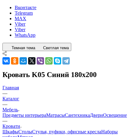
Вконтакте
Telegram
MAX
Viber
Viber
WhatsApp
Темная тема
Светлая тема
Кровать K05 Синий 180x200
Главная
—
Каталог
—
Мебель
Предметы интерьера
Матрасы
Сантехника
Двери
Освещение
—
Кровати
Шкафы
Столы
Стулья, пуфики, офисные кресла
Наборы