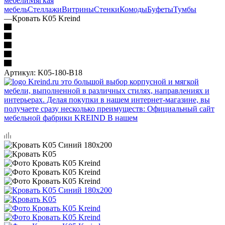
мебели
Мягкая
мебель
Стеллажи
Витрины
Стенки
Комоды
Буфеты
Тумбы
—
Кровать K05 Kreind
Артикул:
K05-180-B18