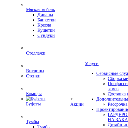
Мягкая мебель
Диваны
Банкетки
Кресла
Кушетки
Сундуки
Стеллажи
Услуги
Витрины
Сервисные слу
Стенки
Сборка м
Профисси
замер
Комоды
Доставка 
Дополнительны
Буфеты
Акции
Рассрочка
Проектировани
ГАРДЕР
НА ЗАКА
Тумбы
Дизайн ин
Тумбы