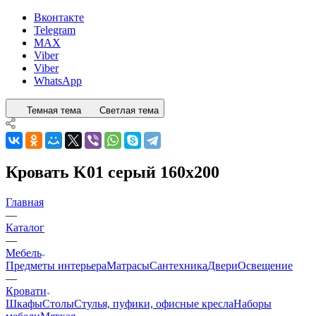
Вконтакте
Telegram
MAX
Viber
Viber
WhatsApp
Темная тема
Светлая тема
Кровать K01 серый 160x200
Главная
—
Каталог
—
Мебель
Предметы интерьера
Матрасы
Сантехника
Двери
Освещение
—
Кровати
Шкафы
Столы
Стулья, пуфики, офисные кресла
Наборы