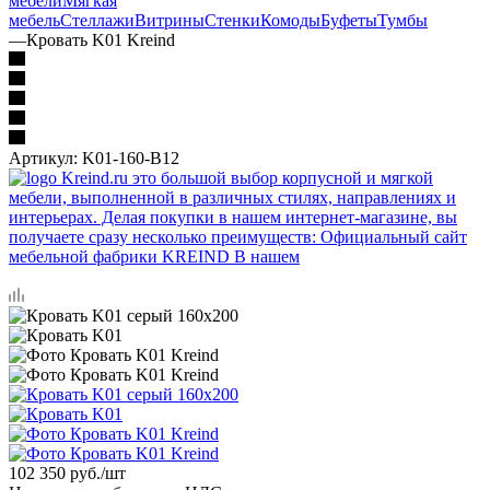
мебели
Мягкая
мебель
Стеллажи
Витрины
Стенки
Комоды
Буфеты
Тумбы
—
Кровать K01 Kreind
Артикул:
K01-160-B12
102 350
руб.
/шт