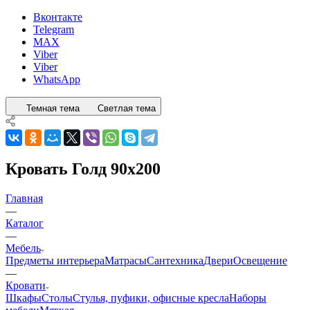
Вконтакте
Telegram
MAX
Viber
Viber
WhatsApp
Темная тема
Светлая тема
Кровать Голд 90x200
Главная
—
Каталог
—
Мебель
Предметы интерьера
Матрасы
Сантехника
Двери
Освещение
—
Кровати
Шкафы
Столы
Стулья, пуфики, офисные кресла
Наборы