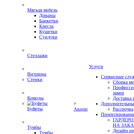
Мягкая мебель
Диваны
Банкетки
Кресла
Кушетки
Сундуки
Стеллажи
Услуги
Витрины
Сервисные слу
Стенки
Сборка м
Профисси
замер
Комоды
Доставка 
Дополнительны
Буфеты
Акции
Рассрочка
Проектировани
ГАРДЕР
НА ЗАКА
Тумбы
Дизайн ин
Тумбы