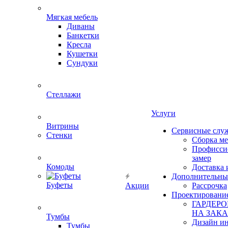
Мягкая мебель
Диваны
Банкетки
Кресла
Кушетки
Сундуки
Стеллажи
Услуги
Витрины
Сервисные слу
Стенки
Сборка м
Профисси
замер
Комоды
Доставка 
Дополнительны
Буфеты
Акции
Рассрочка
Проектировани
ГАРДЕР
НА ЗАКА
Тумбы
Дизайн ин
Тумбы