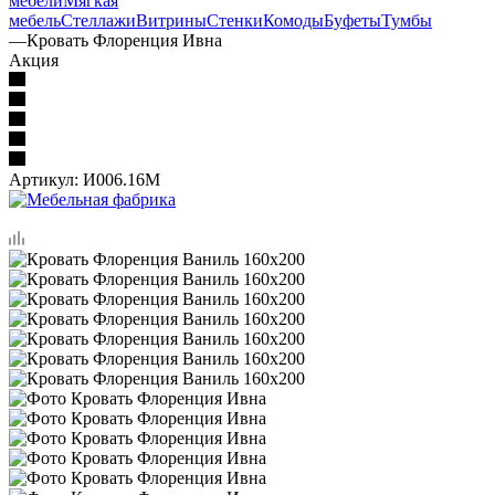
мебели
Мягкая
мебель
Стеллажи
Витрины
Стенки
Комоды
Буфеты
Тумбы
—
Кровать Флоренция Ивна
Акция
Артикул:
И006.16М