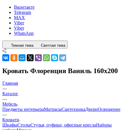
Вконтакте
Telegram
MAX
Viber
Viber
WhatsApp
Темная тема
Светлая тема
Кровать Флоренция Ваниль 160х200
Главная
—
Каталог
—
Мебель
Предметы интерьера
Матрасы
Сантехника
Двери
Освещение
—
Кровати
Шкафы
Столы
Стулья, пуфики, офисные кресла
Наборы