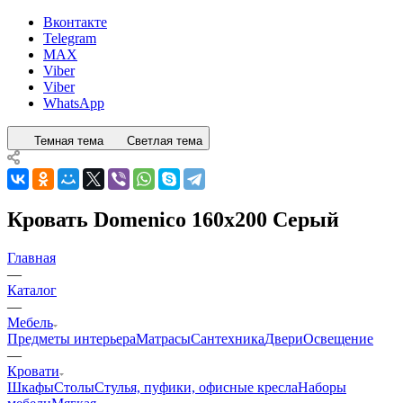
Вконтакте
Telegram
MAX
Viber
Viber
WhatsApp
Темная тема
Светлая тема
Кровать Domenico 160x200 Серый
Главная
—
Каталог
—
Мебель
Предметы интерьера
Матрасы
Сантехника
Двери
Освещение
—
Кровати
Шкафы
Столы
Стулья, пуфики, офисные кресла
Наборы