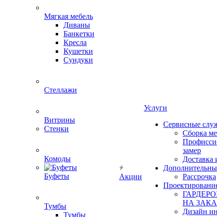
Мягкая мебель
Диваны
Банкетки
Кресла
Кушетки
Сундуки
Стеллажи
Услуги
Витрины
Сервисные слу
Стенки
Сборка м
Профисси
замер
Комоды
Доставка 
Дополнительны
Буфеты
Акции
Рассрочка
Проектировани
ГАРДЕР
НА ЗАКА
Тумбы
Дизайн ин
Тумбы