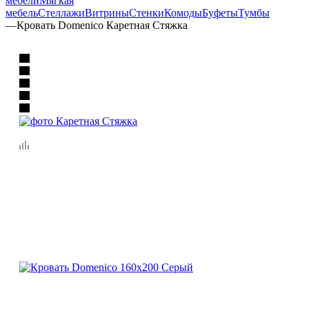
мебели
Мягкая
мебель
Стеллажи
Витрины
Стенки
Комоды
Буфеты
Тумбы
—
Кровать Domenico Каретная Стяжка