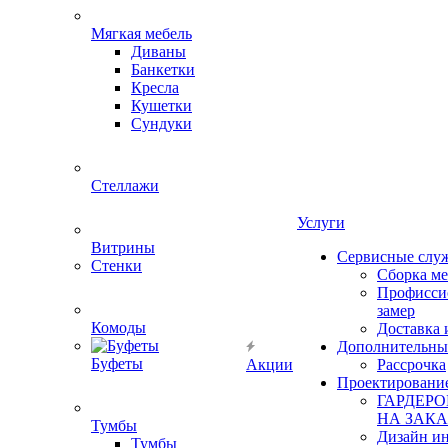
Мягкая мебель
Диваны
Банкетки
Кресла
Кушетки
Сундуки
Стеллажи
Услуги
Витрины
Сервисные слу
Стенки
Сборка м
Профисси
замер
Комоды
Доставка 
Дополнительны
Буфеты
Акции
Рассрочка
Проектировани
ГАРДЕР
НА ЗАКА
Тумбы
Дизайн ин
Тумбы