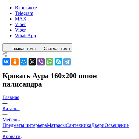
Вконтакте
Telegram
MAX
Viber
Viber
WhatsApp
Темная тема
Светлая тема
Кровать Аура 160х200 шпон
палисандра
Главная
—
Каталог
—
Мебель
Предметы интерьера
Матрасы
Сантехника
Двери
Освещение
—
Кровати