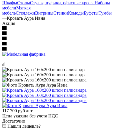
Шкафы
Столы
Стулья, пуфики, офисные кресла
Наборы
мебели
Мягкая
мебель
Стеллажи
Витрины
Стенки
Комоды
Буфеты
Тумбы
—
Кровать Аура Ивна
Акция
117 700
руб.
/шт
Цена указана без учета НДС
Достаточно
Нашли дешевле?