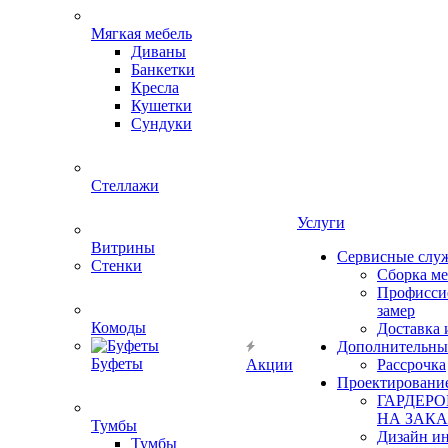
Мягкая мебель
Диваны
Банкетки
Кресла
Кушетки
Сундуки
Стеллажи
Услуги
Витрины
Сервисные слу
Стенки
Сборка м
Профисси
замер
Комоды
Доставка 
Дополнительны
Буфеты
Акции
Рассрочка
Проектировани
ГАРДЕР
НА ЗАКА
Тумбы
Дизайн ин
Тумбы