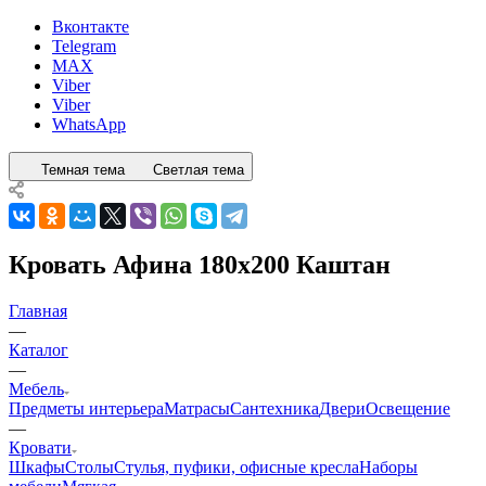
Вконтакте
Telegram
MAX
Viber
Viber
WhatsApp
Темная тема
Светлая тема
Кровать Афина 180x200 Каштан
Главная
—
Каталог
—
Мебель
Предметы интерьера
Матрасы
Сантехника
Двери
Освещение
—
Кровати
Шкафы
Столы
Стулья, пуфики, офисные кресла
Наборы