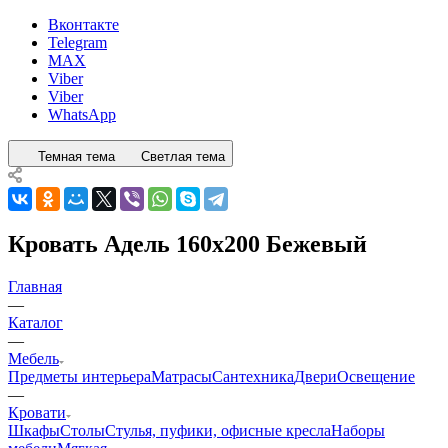
Вконтакте
Telegram
MAX
Viber
Viber
WhatsApp
Темная тема
Светлая тема
Кровать Адель 160x200 Бежевый
Главная
—
Каталог
—
Мебель
Предметы интерьера
Матрасы
Сантехника
Двери
Освещение
—
Кровати
Шкафы
Столы
Стулья, пуфики, офисные кресла
Наборы