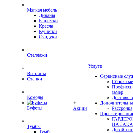
Мягкая мебель
Диваны
Банкетки
Кресла
Кушетки
Сундуки
Стеллажи
Услуги
Витрины
Сервисные слу
Стенки
Сборка м
Профисси
замер
Комоды
Доставка 
Дополнительны
Буфеты
Акции
Рассрочка
Проектировани
ГАРДЕР
НА ЗАКА
Тумбы
Дизайн ин
Тумбы