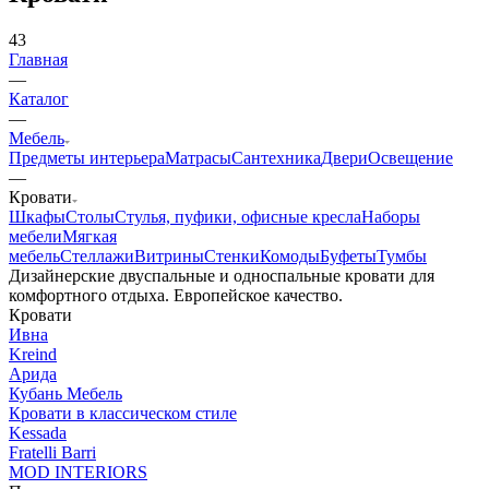
43
Главная
—
Каталог
—
Мебель
Предметы интерьера
Матрасы
Сантехника
Двери
Освещение
—
Кровати
Шкафы
Столы
Стулья, пуфики, офисные кресла
Наборы
мебели
Мягкая
мебель
Стеллажи
Витрины
Стенки
Комоды
Буфеты
Тумбы
Дизайнерские двуспальные и односпальные кровати для
комфортного отдыха. Европейское качество.
Кровати
Ивна
Kreind
Арида
Кубань Мебель
Кровати в классическом стиле
Kessada
Fratelli Barri
MOD INTERIORS