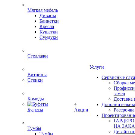
Мягкая мебель
Диваны
Банкетки
Кресла
Кушетки
Сундуки
Стеллажи
Услуги
Витрины
Сервисные слу
Стенки
Сборка м
Профисси
замер
Комоды
Доставка 
Дополнительны
Буфеты
Акции
Рассрочка
Проектировани
ГАРДЕР
НА ЗАКА
Тумбы
Дизайн ин
Тумбы