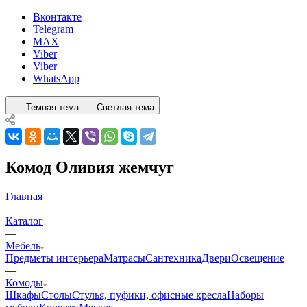
Вконтакте
Telegram
MAX
Viber
Viber
WhatsApp
Темная тема
Светлая тема
Комод Оливия жемчуг
Главная
—
Каталог
—
Мебель
Предметы интерьера
Матрасы
Сантехника
Двери
Освещение
—
Комоды
Шкафы
Столы
Стулья, пуфики, офисные кресла
Наборы