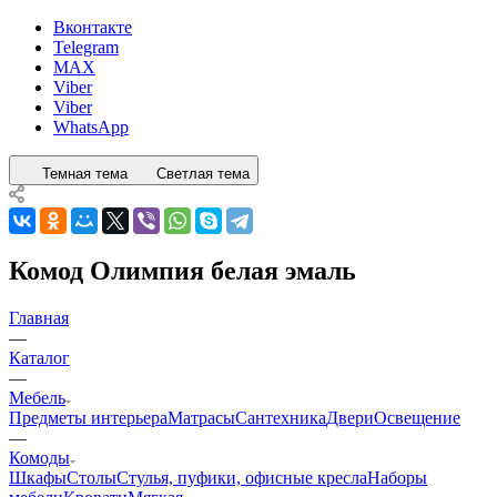
Вконтакте
Telegram
MAX
Viber
Viber
WhatsApp
Темная тема
Светлая тема
Комод Олимпия белая эмаль
Главная
—
Каталог
—
Мебель
Предметы интерьера
Матрасы
Сантехника
Двери
Освещение
—
Комоды
Шкафы
Столы
Стулья, пуфики, офисные кресла
Наборы