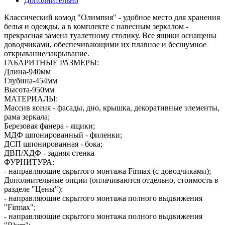
Дополнительно
Классический комод "Олимпия" - удобное место для хранения
белья и одежды, а в комплекте с навесным зеркалом -
прекрасная замена туалетному столику. Все ящики оснащены
доводчиками, обеспечивающими их плавное и бесшумное
открывание/закрывание.
ГАБАРИТНЫЕ РАЗМЕРЫ:
Длина-940мм
Глубина-454мм
Высота-950мм
МАТЕРИАЛЫ:
Массив ясеня - фасады, дно, крышка, декоративные элементы,
рама зеркала;
Березовая фанера - ящики;
МДФ шпонированный - филенки;
ДСП шпонированная - бока;
ДВП/ХДФ - задняя стенка
ФУРНИТУРА:
- направляющие скрытого монтажа Firmax (с доводчиками);
Дополнительные опции (оплачиваются отдельно, стоимость в
разделе "Цены"):
- направляющие скрытого монтажа полного выдвижения
"Firmax";
- направляющие скрытого монтажа полного выдвижения