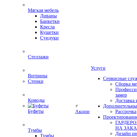
Мягкая мебель
Диваны
Банкетки
Кресла
Кушетки
Сундуки
Стеллажи
Услуги
Витрины
Сервисные слу
Стенки
Сборка м
Профисси
замер
Комоды
Доставка 
Дополнительны
Буфеты
Акции
Рассрочка
Проектировани
ГАРДЕР
НА ЗАКА
Тумбы
Дизайн ин
Тумбы