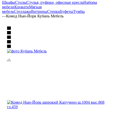
Шкафы
Столы
Стулья, пуфики, офисные кресла
Наборы
мебели
Кровати
Мягкая
мебель
Стеллажи
Витрины
Стенки
Буфеты
Тумбы
—
Комод Нью-Йорк Кубань Мебель