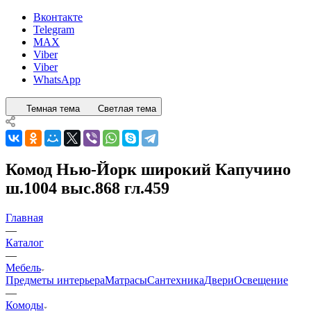
Вконтакте
Telegram
MAX
Viber
Viber
WhatsApp
Темная тема
Светлая тема
Комод Нью-Йорк широкий Капучино
ш.1004 выс.868 гл.459
Главная
—
Каталог
—
Мебель
Предметы интерьера
Матрасы
Сантехника
Двери
Освещение
—
Комоды