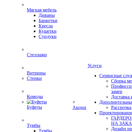
Мягкая мебель
Диваны
Банкетки
Кресла
Кушетки
Сундуки
Стеллажи
Услуги
Витрины
Сервисные слу
Стенки
Сборка м
Профисси
замер
Комоды
Доставка 
Дополнительны
Буфеты
Акции
Рассрочка
Проектировани
ГАРДЕР
НА ЗАКА
Тумбы
Дизайн ин
Тумбы