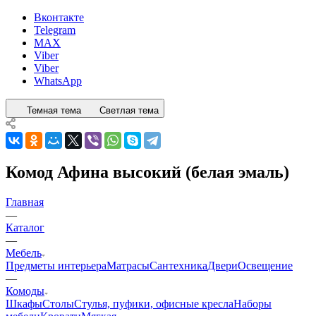
Вконтакте
Telegram
MAX
Viber
Viber
WhatsApp
Темная тема
Светлая тема
Комод Афина высокий (белая эмаль)
Главная
—
Каталог
—
Мебель
Предметы интерьера
Матрасы
Сантехника
Двери
Освещение
—
Комоды
Шкафы
Столы
Стулья, пуфики, офисные кресла
Наборы