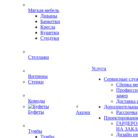
Мягкая мебель
Диваны
Банкетки
Кресла
Кушетки
Сундуки
Стеллажи
Услуги
Витрины
Сервисные слу
Стенки
Сборка м
Профисси
замер
Комоды
Доставка 
Дополнительны
Буфеты
Акции
Рассрочка
Проектировани
ГАРДЕР
НА ЗАКА
Тумбы
Дизайн ин
Тумбы