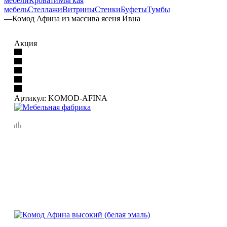
мебели
Кровати
Мягкая
мебель
Стеллажи
Витрины
Стенки
Буфеты
Тумбы
—
Комод Афина из массива ясеня Ивна
Акция
Артикул:
KOMOD-AFINA