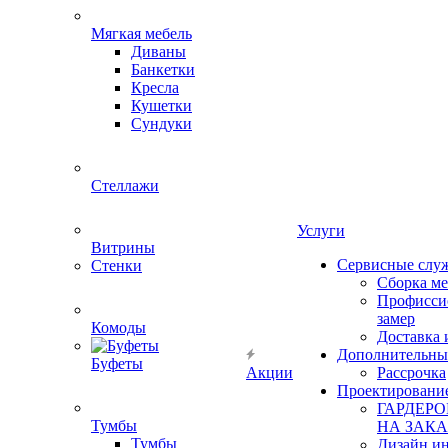
Мягкая мебель
Диваны
Банкетки
Кресла
Кушетки
Сундуки
Стеллажи
Услуги
Витрины
Сервисные слу
Стенки
Сборка м
Профисси
замер
Комоды
Доставка 
Дополнительны
Буфеты
Акции
Рассрочка
Проектировани
ГАРДЕР
Тумбы
НА ЗАКА
Тумбы
Дизайн ин