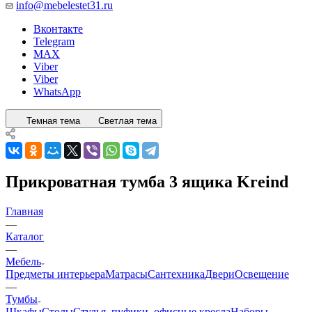
info@mebelestet31.ru
Вконтакте
Telegram
MAX
Viber
Viber
WhatsApp
Темная тема
Светлая тема
Прикроватная тумба 3 ящика Kreind
Главная
—
Каталог
—
Мебель
Предметы интерьера
Матрасы
Сантехника
Двери
Освещение
—
Тумбы
Шкафы
Столы
Стулья, пуфики, офисные кресла
Наборы