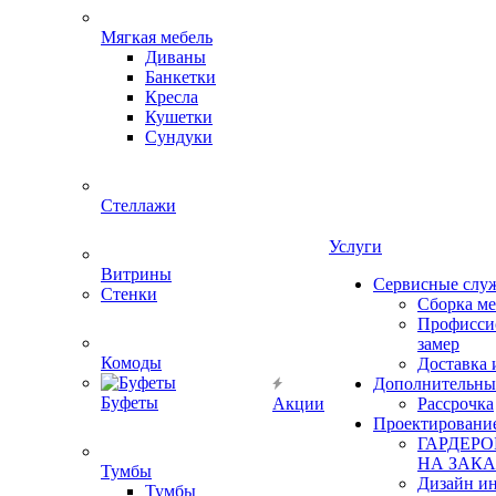
Мягкая мебель
Диваны
Банкетки
Кресла
Кушетки
Сундуки
Стеллажи
Услуги
Витрины
Сервисные слу
Стенки
Сборка м
Профисси
замер
Комоды
Доставка 
Дополнительны
Буфеты
Акции
Рассрочка
Проектировани
ГАРДЕР
НА ЗАКА
Тумбы
Дизайн ин
Тумбы