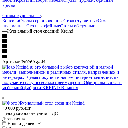
мебель
Кровати
Наборы мебели
Стулья, пуфики, офисные
кресла
—
Столы журнальные
Консоли
Столы сервировочные
Столы туалетные
Столы
письменные
Столы кофейные
Столы обеденные
—
Журнальный стол средний Kreind
Артикул:
Pr026A-gold
40 000
руб.
/шт
Цена указана без учета НДС
Достаточно
Нашли дешевле?