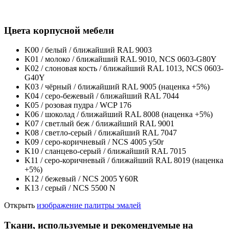
Цвета корпусной мебели
K00 / белый / ближайший RAL 9003
K01 / молоко / ближайший RAL 9010, NCS 0603-G80Y
K02 / слоновая кость / ближайший RAL 1013, NCS 0603-
G40Y
K03 / чёрный / ближайший RAL 9005 (наценка +5%)
K04 / серо-бежевый / ближайший RAL 7044
K05 / розовая пудра / WCP 176
K06 / шоколад / ближайший RAL 8008 (наценка +5%)
K07 / светлый беж / ближайший RAL 9001
K08 / светло-серый / ближайший RAL 7047
K09 / серо-коричневый / NCS 4005 y50r
K10 / сланцево-серый / ближайший RAL 7015
K11 / серо-коричневый / ближайший RAL 8019 (наценка
+5%)
K12 / бежевый / NCS 2005 Y60R
K13 / серый / NCS 5500 N
Открыть
изображение палитры эмалей
Ткани, используемые и рекомендуемые на