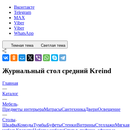
Вконтакте
Telegram
MAX
Viber
Viber
WhatsApp
Темная тема
Светлая тема
Журнальный стол средний Kreind
Главная
—
Каталог
—
Мебель
Предметы интерьера
Матрасы
Сантехника
Двери
Освещение
—
Столы
Шкафы
Комоды
Тумбы
Буфеты
Стенки
Витрины
Стеллажи
Мягкая