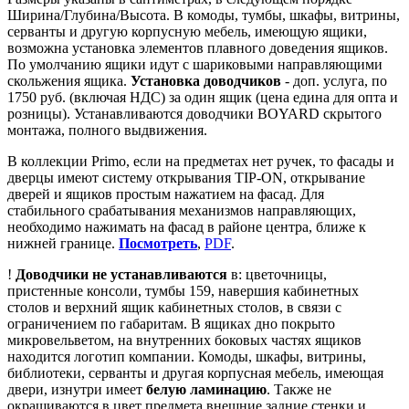
Ширина/Глубина/Высота. В комоды, тумбы, шкафы, витрины,
серванты и другую корпусную мебель, имеющую ящики,
возможна установка элементов плавного доведения ящиков.
По умолчанию ящики идут с шариковыми направляющими
скольжения ящика.
Установка доводчиков
- доп. услуга, по
1750 руб. (включая НДС) за один ящик (цена едина для опта и
розницы). Устанавливаются доводчики BOYARD скрытого
монтажа, полного выдвижения.
В коллекции Primo, если на предметах нет ручек, то фасады и
дверцы имеют систему открывания TIP-ON, открывание
дверей и ящиков простым нажатием на фасад. Для
стабильного срабатывания механизмов направляющих,
необходимо нажимать на фасад в районе центра, ближе к
нижней границе.
Посмотреть
,
PDF
.
!
Доводчики не устанавливаются
в: цветочницы,
пристенные консоли, тумбы 159, навершия кабинетных
столов и верхний ящик кабинетных столов, в связи с
ограничением по габаритам. В ящиках дно покрыто
микровельветом, на внутренних боковых частях ящиков
находится логотип компании. Комоды, шкафы, витрины,
библиотеки, серванты и другая корпусная мебель, имеющая
двери, изнутри имеет
белую ламинацию
. Также не
окрашиваются в цвет предмета внешние задние стенки и