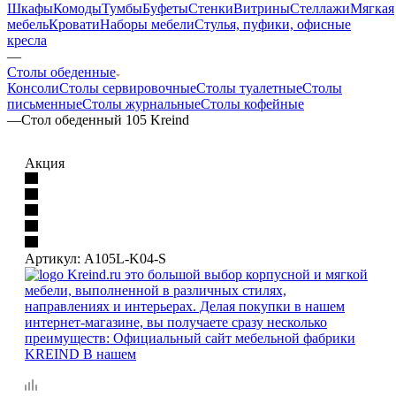
Шкафы
Комоды
Тумбы
Буфеты
Стенки
Витрины
Стеллажи
Мягкая
мебель
Кровати
Наборы мебели
Стулья, пуфики, офисные
кресла
—
Столы обеденные
Консоли
Столы сервировочные
Столы туалетные
Столы
письменные
Столы журнальные
Столы кофейные
—
Стол обеденный 105 Kreind
Акция
Артикул:
A105L-K04-S