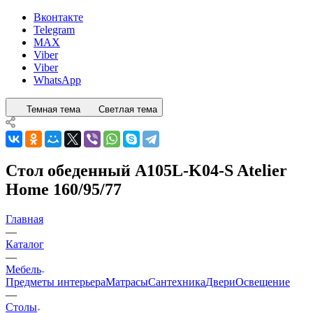
Вконтакте
Telegram
MAX
Viber
Viber
WhatsApp
Темная тема
Светлая тема
Стол обеденный A105L-K04-S Atelier
Home 160/95/77
Главная
—
Каталог
—
Мебель
Предметы интерьера
Матрасы
Сантехника
Двери
Освещение
—
Столы