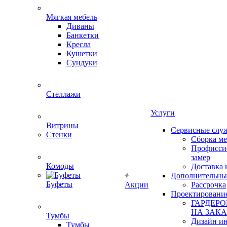
Мягкая мебель
Диваны
Банкетки
Кресла
Кушетки
Сундуки
Стеллажи
Услуги
Витрины
Сервисные слу
Стенки
Сборка м
Профисси
замер
Комоды
Доставка 
Дополнительны
Буфеты
Акции
Рассрочка
Проектировани
ГАРДЕР
НА ЗАКА
Тумбы
Дизайн ин
Тумбы