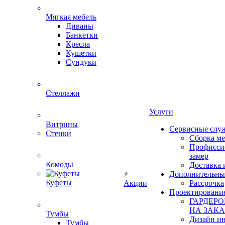
Мягкая мебель
Диваны
Банкетки
Кресла
Кушетки
Сундуки
Стеллажи
Услуги
Витрины
Сервисные слу
Стенки
Сборка м
Профисси
замер
Комоды
Доставка 
Дополнительны
Буфеты
Акции
Рассрочка
Проектировани
ГАРДЕР
НА ЗАКА
Тумбы
Дизайн ин
Тумбы