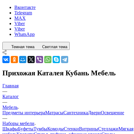
Вконтакте
Telegram
MAX
Viber
Viber
WhatsApp
Темная тема
Светлая тема
Прихожая Каталея Кубань Мебель
Главная
—
Каталог
—
Мебель
Предметы интерьера
Матрасы
Сантехника
Двери
Освещение
—
Наборы мебели
Шкафы
Буфеты
Тумбы
Комоды
Стенки
Витрины
Стеллажи
Мягкая