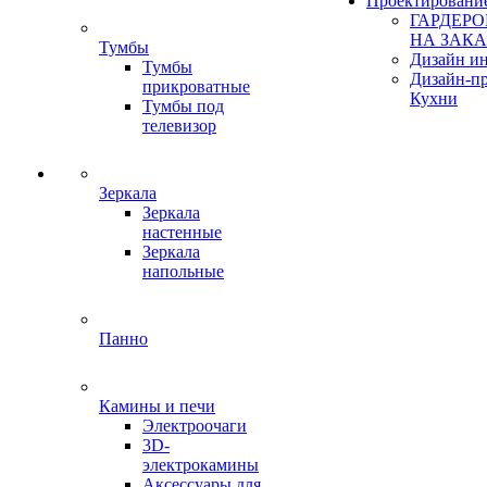
Проектировани
ГАРДЕР
НА ЗАКА
Тумбы
Дизайн ин
Тумбы
Дизайн-п
прикроватные
Кухни
Тумбы под
телевизор
Зеркала
Зеркала
настенные
Зеркала
напольные
Панно
Камины и печи
Электроочаги
3D-
электрокамины
Аксессуары для