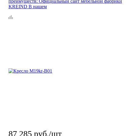
87 285
руб.
/шт