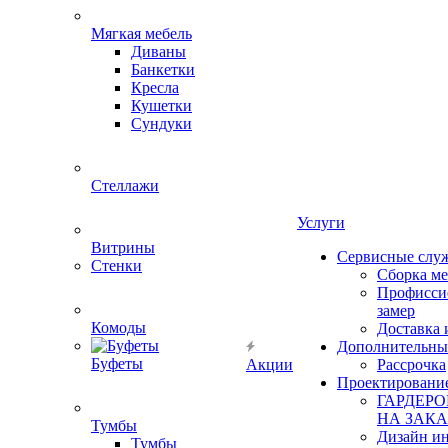
Мягкая мебель
Диваны
Банкетки
Кресла
Кушетки
Сундуки
Стеллажи
Услуги
Витрины
Сервисные слу
Стенки
Сборка м
Профисси
замер
Комоды
Доставка 
Дополнительны
Буфеты
Акции
Рассрочка
Проектировани
ГАРДЕР
НА ЗАКА
Тумбы
Дизайн ин
Тумбы