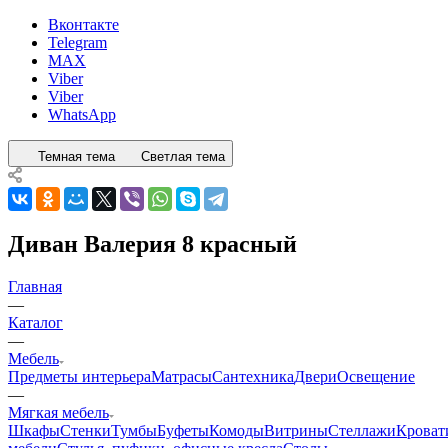
Вконтакте
Telegram
MAX
Viber
Viber
WhatsApp
Темная тема
Светлая тема
Диван Валерия 8 красный
Главная
—
Каталог
—
Мебель
Предметы интерьера
Матрасы
Сантехника
Двери
Освещение
—
Мягкая мебель
Шкафы
Стенки
Тумбы
Буфеты
Комоды
Витрины
Стеллажи
Кроват