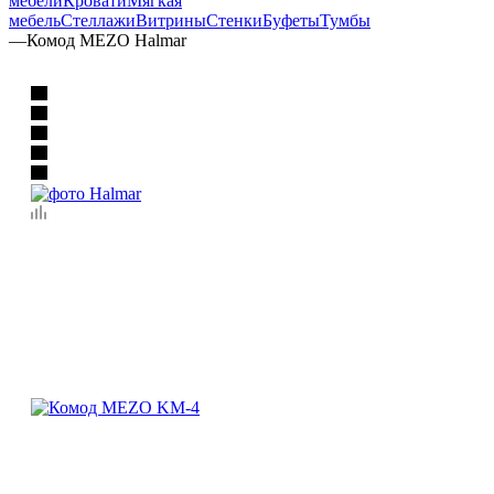
мебели
Кровати
Мягкая
мебель
Стеллажи
Витрины
Стенки
Буфеты
Тумбы
—
Комод MEZO Halmar