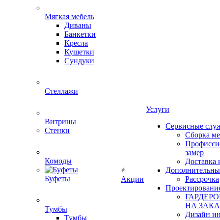
Мягкая мебель
Диваны
Банкетки
Кресла
Кушетки
Сундуки
Стеллажи
Услуги
Витрины
Сервисные слу
Стенки
Сборка м
Профисси
замер
Комоды
Доставка 
Дополнительны
Буфеты
Акции
Рассрочка
Проектировани
ГАРДЕР
НА ЗАКА
Тумбы
Дизайн ин
Тумбы