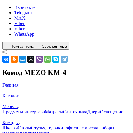
Вконтакте
Telegram
MAX
Viber
Viber
WhatsApp
Темная тема
Светлая тема
Комод MEZO KM-4
Главная
—
Каталог
—
Мебель
Предметы интерьера
Матрасы
Сантехника
Двери
Освещение
—
Комоды
Шкафы
Столы
Стулья, пуфики, офисные кресла
Наборы