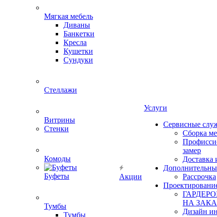
Мягкая мебель
Диваны
Банкетки
Кресла
Кушетки
Сундуки
Стеллажи
Услуги
Витрины
Сервисные слу
Стенки
Сборка м
Профисси
замер
Комоды
Доставка 
Дополнительны
Буфеты
Акции
Рассрочка
Проектировани
ГАРДЕР
НА ЗАКА
Тумбы
Дизайн ин
Тумбы