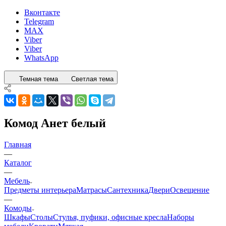
Вконтакте
Telegram
MAX
Viber
Viber
WhatsApp
Темная тема
Светлая тема
Комод Анет белый
Главная
—
Каталог
—
Мебель
Предметы интерьера
Матрасы
Сантехника
Двери
Освещение
—
Комоды
Шкафы
Столы
Стулья, пуфики, офисные кресла
Наборы