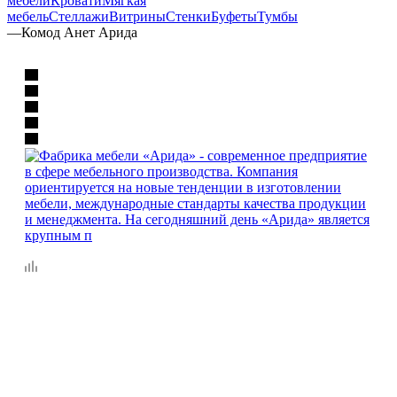
мебели
Кровати
Мягкая
мебель
Стеллажи
Витрины
Стенки
Буфеты
Тумбы
—
Комод Анет Арида