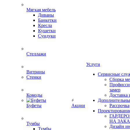
Мягкая мебель
Диваны
Банкетки
Кресла
Кушетки
Сундуки
Стеллажи
Услуги
Витрины
Сервисные слу
Стенки
Сборка м
Профисси
замер
Комоды
Доставка 
Дополнительны
Буфеты
Акции
Рассрочка
Проектировани
ГАРДЕР
НА ЗАКА
Тумбы
Дизайн ин
Тумбы