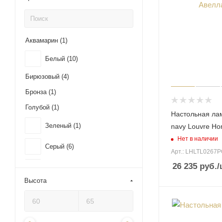
Аквамарин (
1
)
Белый (
10
)
Бирюзовый (
4
)
Бронза (
1
)
Голубой (
1
)
Настольная ла
Зеленый (
1
)
navy Louvre H
Нет в наличии
Серый (
6
)
Арт.: LHLTL0267
26 235
руб.
/
Синий (
5
)
Высота
Черный (
6
)
Бежевый/Черный (
1
)
Белый/Синий (
1
)