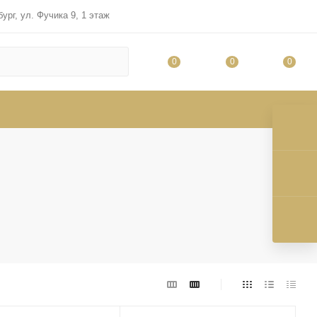
ург, ул. Фучика 9, 1 этаж
0
0
0