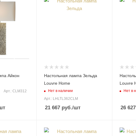
мпа Айкон
Настольная лампа Зельда
Настоль
Louvre Home
Louvre
Нет в наличии
Нет в 
Арт.: CLM312
Арт.: LHLTL362CLM
шт
21 667
руб.
/шт
26 627