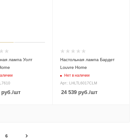
ная лампа Уолт
Настольная лампа Бардет
 Home
Louvre Home
наличии
Нет в наличии
TL7610
Арт.: LHLTL6017CLM
руб.
/шт
24 539
руб.
/шт
6