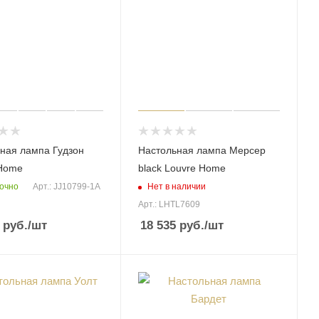
ная лампа Гудзон
Настольная лампа Мерсер
 Home
black Louvre Home
очно
Нет в наличии
Арт.: JJ10799-1A
Арт.: LHTL7609
руб.
/шт
18 535
руб.
/шт