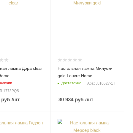
ная лампа Дора clear
Настольная лампа Милуоки
 Home
gold Louvre Home
наличии
Достаточно
Арт.: JJ10527-1T
LTL1773PQS
руб.
/шт
30 934
руб.
/шт