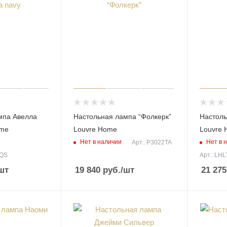
мпа Авелла
Настольная лампа “Фолкерк”
Настоль
ome
Louvre Home
Louvre
Нет в наличии
Нет в 
Арт.: P3022TA
PQS
Арт.: LH
шт
19 840
руб.
/шт
21 275