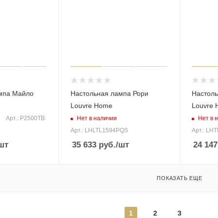
мпа Майло
Настольная лампа Рори
Настоль
Louvre Home
Louvre
Нет в наличии
Нет в 
Арт.: P2500TB
Арт.: LHLTL1594PQS
Арт.: LH
шт
35 633
руб.
/шт
24 147
ПОКАЗАТЬ ЕЩЕ
1
2
3