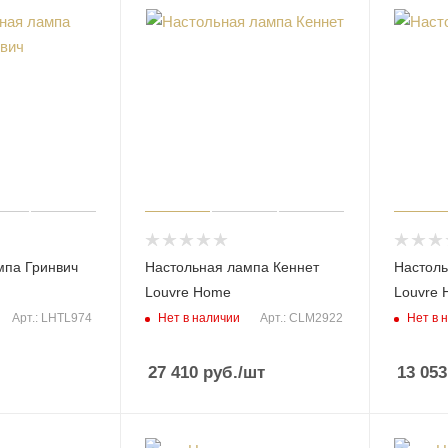
мпа Гринвич
Настольная лампа Кеннет
Настоль
Louvre Home
Louvre
Нет в наличии
Нет в 
Арт.: LHTL974
Арт.: CLM2922
27 410
руб.
/шт
13 053