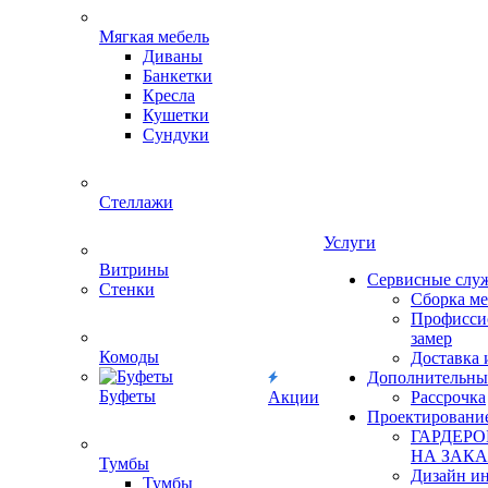
Мягкая мебель
Диваны
Банкетки
Кресла
Кушетки
Сундуки
Стеллажи
Услуги
Витрины
Сервисные слу
Стенки
Сборка м
Профисси
замер
Комоды
Доставка 
Дополнительны
Буфеты
Акции
Рассрочка
Проектировани
ГАРДЕР
НА ЗАКА
Тумбы
Дизайн ин
Тумбы