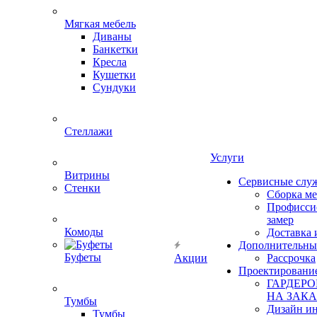
Мягкая мебель
Диваны
Банкетки
Кресла
Кушетки
Сундуки
Стеллажи
Услуги
Витрины
Сервисные слу
Стенки
Сборка м
Профисси
замер
Комоды
Доставка 
Дополнительны
Буфеты
Акции
Рассрочка
Проектировани
ГАРДЕР
НА ЗАКА
Тумбы
Дизайн ин
Тумбы