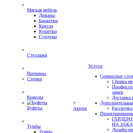
Мягкая мебель
Диваны
Банкетки
Кресла
Кушетки
Сундуки
Стеллажи
Услуги
Витрины
Сервисные слу
Стенки
Сборка м
Профисси
замер
Комоды
Доставка 
Дополнительны
Буфеты
Акции
Рассрочка
Проектировани
ГАРДЕР
НА ЗАКА
Тумбы
Дизайн ин
Тумбы