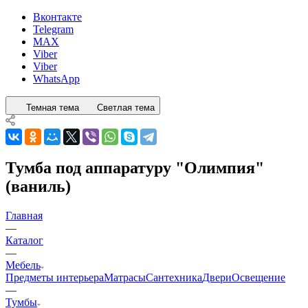
Вконтакте
Telegram
MAX
Viber
Viber
WhatsApp
Темная тема
Светлая тема
Тумба под аппаратуру "Олимпия"
(ваниль)
Главная
—
Каталог
—
Мебель
Предметы интерьера
Матрасы
Сантехника
Двери
Освещение
—
Тумбы