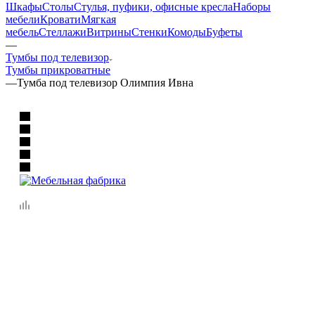
Шкафы
Столы
Стулья, пуфики, офисные кресла
Наборы
мебели
Кровати
Мягкая
мебель
Стеллажи
Витрины
Стенки
Комоды
Буфеты
—
Тумбы под телевизор
Тумбы прикроватные
—
Тумба под телевизор Олимпия Ивна